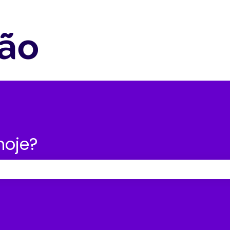
nu para traduções
hoje?
po de pesquisa está em branco.