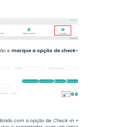
ição e
marque a opção de check-
alizado com a opção de
Check-in +
e que o organizador, com um único