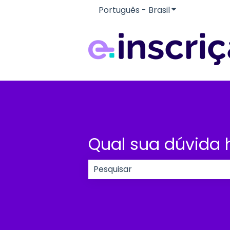
Português - Brasil
Mostrar subme
Qual sua dúvida 
Não há sugestões porque o cam