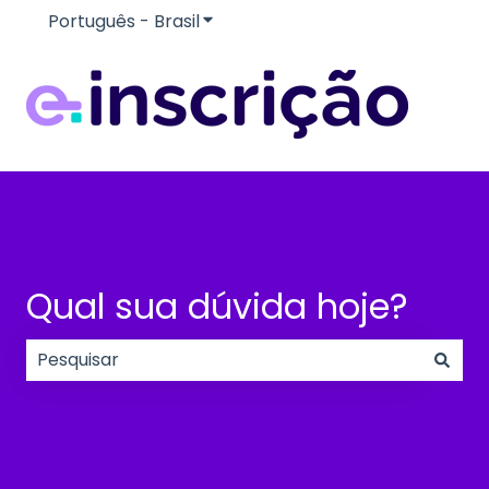
Português - Brasil
Mostrar submenu para traduçõe
Qual sua dúvida hoje?
Não há sugestões porque o campo de pesquisa e