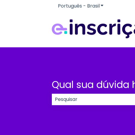
Português - Brasil
Mostrar subme
Qual sua dúvida 
Não há sugestões porque o cam