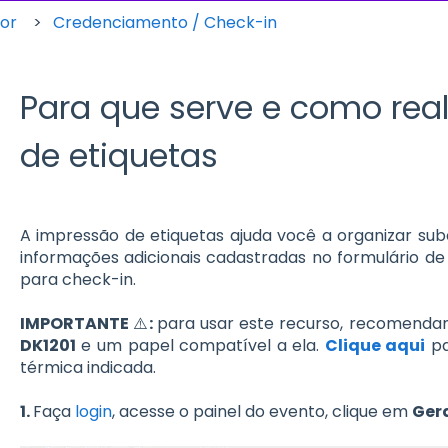
dor
Credenciamento / Check-in
Para que serve e como real
de etiquetas
A impressão de etiquetas ajuda você a organizar sub
informações adicionais cadastradas no formulário d
para check-in.
IMPORTANTE
⚠️
:
para usar este recurso, recomenda
DK1201
e um papel compatível a ela.
Clique aqui
pa
térmica indicada.
1.
Faça
login
, acesse o painel do evento, clique em
Gera