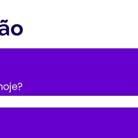
nu para traduções
hoje?
po de pesquisa está em branco.