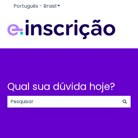
Português - Brasil
Mostrar submenu para traduçõe
Qual sua dúvida hoje?
Não há sugestões porque o campo de pesquisa e