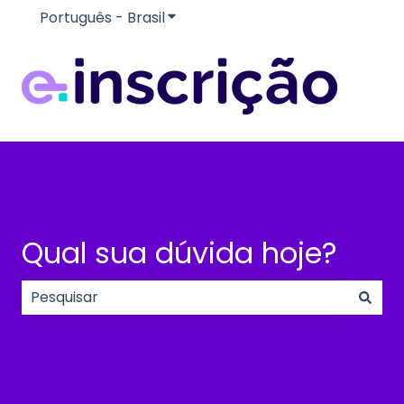
Português - Brasil
Mostrar submenu para traduçõe
Qual sua dúvida hoje?
Não há sugestões porque o campo de pesquisa e