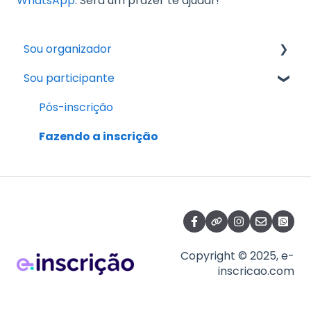
WhatsApp
. Será um prazer te ajudar!
Sou organizador
Sou participante
Guia Prático: Tudo o que você precisa saber
para publicar seu primeiro evento
Pós-inscrição
Taxas e Cobranças
Fazendo a inscrição
Pagamentos e Inscrições
Resgates e Recebimentos
Relatórios e Controle Financeiro
Edite e personalize
Copyright © 2025, e-
Divulgue
inscricao.com
Credenciamento / Check-in