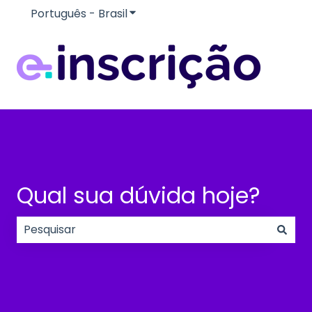
Português - Brasil
Mostrar submenu para traduçõe
Qual sua dúvida hoje?
Não há sugestões porque o campo de pesquisa e