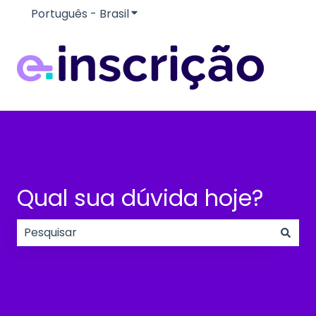
Português - Brasil
Mostrar submenu para traduçõe
Qual sua dúvida hoje?
Não há sugestões porque o campo de pesquisa e