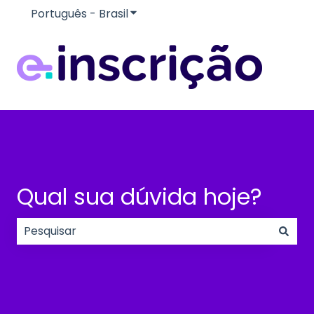
Português - Brasil
Mostrar submenu para traduçõe
Qual sua dúvida hoje?
Não há sugestões porque o campo de pesquisa e