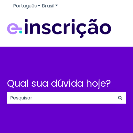
Português - Brasil
Mostrar submenu para traduçõe
Qual sua dúvida hoje?
Não há sugestões porque o campo de pesquisa e