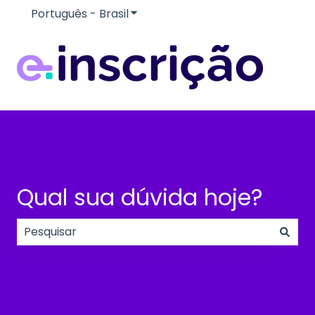
Português - Brasil
Mostrar submenu para traduçõe
Qual sua dúvida hoje?
Não há sugestões porque o campo de pesquisa e