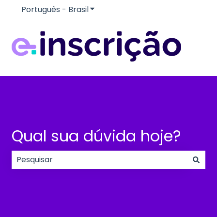
Português - Brasil
Mostrar submenu para traduçõe
Qual sua dúvida hoje?
Não há sugestões porque o campo de pesquisa e