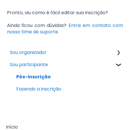
Pronto, viu como é fácil editar sua inscrição?
Ainda ficou com dúvidas?
Entre em contato com
nosso time de suporte.
Sou organizador
Sou participante
Guia Prático: Tudo o que você precisa saber
para publicar seu primeiro evento
Pós-inscrição
Taxas e Cobranças
Fazendo a inscrição
Pagamentos e Inscrições
Resgates e Recebimentos
Relatórios e Controle Financeiro
Início