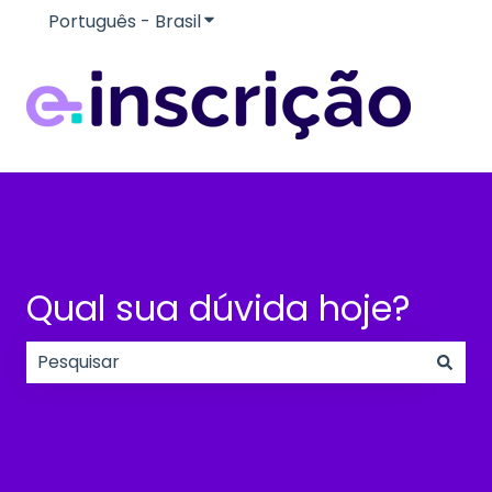
Português - Brasil
Mostrar submenu para traduçõe
Qual sua dúvida hoje?
Não há sugestões porque o campo de pesquisa e