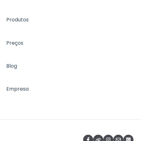
Edite e personalize
Divulgue
Produtos
Credenciamento / Check-in
Gerencie
Preços
Evento online
Blog
Suporte
Empresa