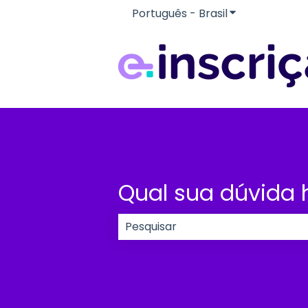
Português - Brasil
Mostrar subme
Qual sua dúvida 
Não há sugestões porque o cam