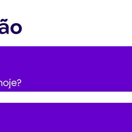
nu para traduções
hoje?
po de pesquisa está em branco.