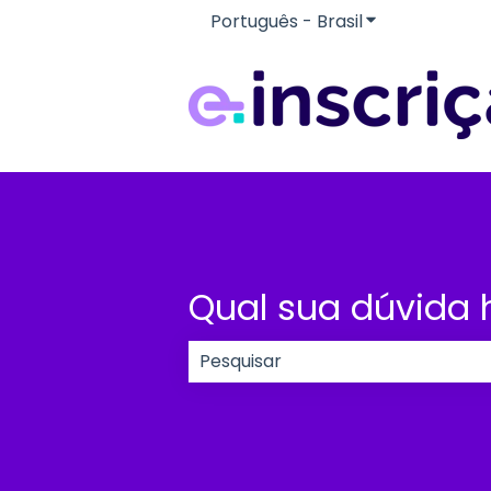
Português - Brasil
Mostrar subme
Qual sua dúvida 
Não há sugestões porque o cam