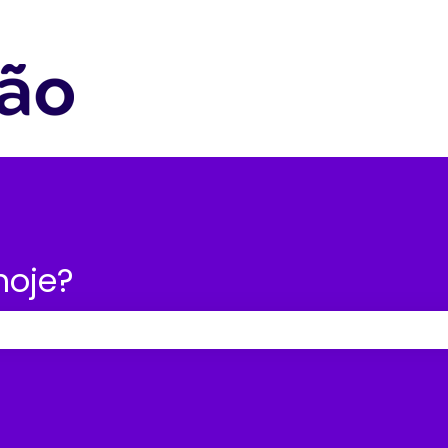
nu para traduções
hoje?
po de pesquisa está em branco.