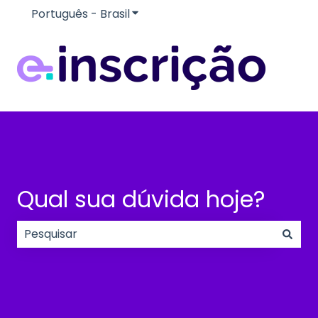
Português - Brasil
Mostrar submenu para traduçõe
Qual sua dúvida hoje?
Não há sugestões porque o campo de pesquisa e