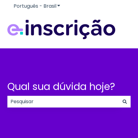
Português - Brasil
Mostrar submenu para traduçõe
Qual sua dúvida hoje?
Não há sugestões porque o campo de pesquisa e