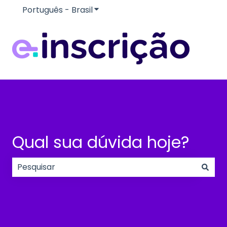
Português - Brasil
Mostrar submenu para traduçõe
Qual sua dúvida hoje?
Não há sugestões porque o campo de pesquisa e